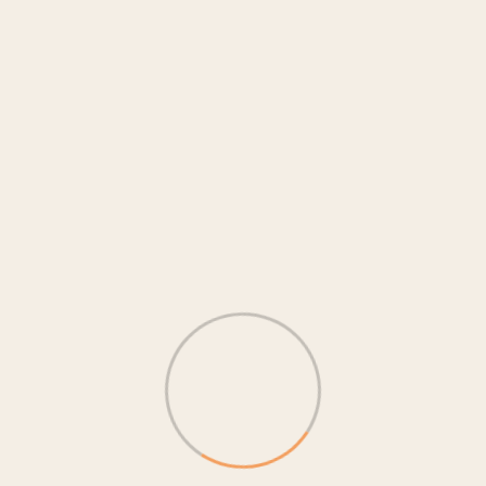
 Universiti Putra Malaysia (UPM)
a University Jepang
P LAB UPI mendapat kunjungan dari Shizuoka University Jepang