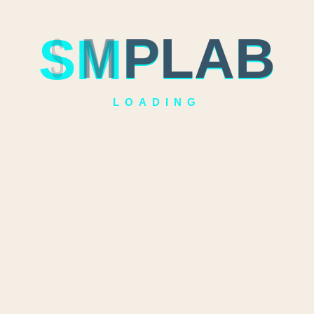
S
M
P
L
A
B
LOADING