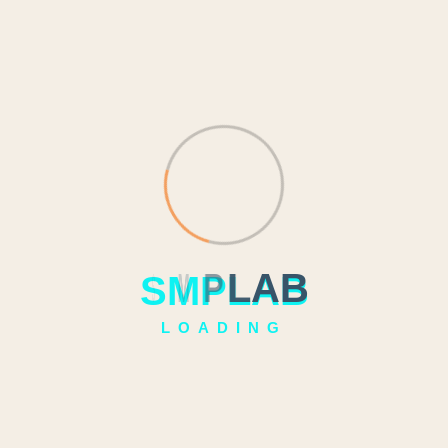
Kunjungan Peserta Narasi Nusantara
Universiti Putra Malaysia (UPM)
Kegiatan Pesantren Kilat Ra
Madhan 1444 H
Kegiatan Pesantren Kilat Ramadhan di SMP
Laboratorium UPI merupakan kegiatan yang
S
M
P
L
A
B
diselenggarakan secara rutin. Istilahnya, pesantren
kilat ini menjadi semacam “kursus pendek” untuk
LOADING
mendalami ilmu